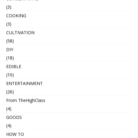
(3)
COOKING
(3)
CULTIVATION
(58)
DIY
(18)
EDIBLE
(10)
ENTERTAINMENT
(26)
From TheHighClass
(4)
GOODS
(4)
HOW TO