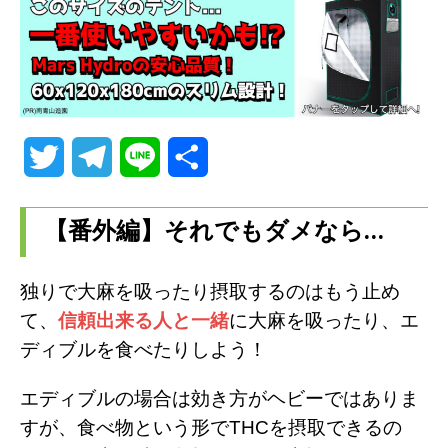
T
T
L
共
w
e
i
有
【番外編】それでもダメなら…
i
l
n
t
e
e
独りで大麻を吸ったり摂取するのはもう止め
t
g
て、
信頼出来る人と一緒
に大麻を吸ったり、エ
ディブルを食べたりしよう！
e
r
r
a
エディブルの場合は効き方がヘビーではありま
すが、食べ物という形でTHCを摂取できるの
m