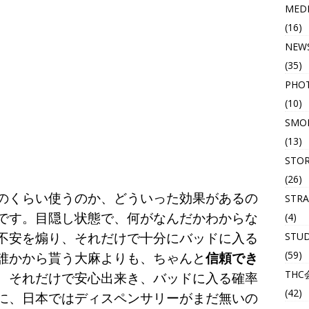
MED
(16)
NEW
(35)
PHO
(10)
SMOK
(13)
STO
(26)
のくらい使うのか、どういった効果があるの
STRA
(4)
です。目隠し状態で、何がなんだかわからな
STU
不安を煽り、それだけで十分にバッドに入る
(59)
誰かから貰う大麻よりも、ちゃんと
信頼でき
THC
、それだけで安心出来き、バッドに入る確率
(42)
に、日本ではディスペンサリーがまだ無いの