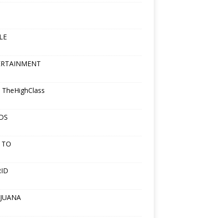
LE
ERTAINMENT
 TheHighClass
DS
 TO
ID
JUANA