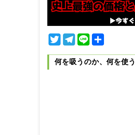
T
T
L
共
w
e
i
有
何を吸うのか、何を使
i
l
n
t
e
e
t
g
e
r
r
a
m