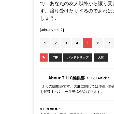
で、あなたの友人以外から譲り受
す。譲り受けたりするのであれば
しょう。
[ad#any-b4h2]
1
2
3
4
5
6
7
TIP
バッドトリップ
大麻
About T.H.C編集部
123 Articles
T.H.Cの編集部です。大麻に関しては厚生○
を解禁すべく、一生懸命がんばります。
PREVIOUS