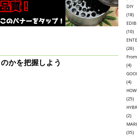
DIY
(18)
EDIB
(10)
ENT
(26)
From
うのかを把握しよう
(4)
GOO
(4)
HOW
(25)
HYBR
(2)
MARI
(35)