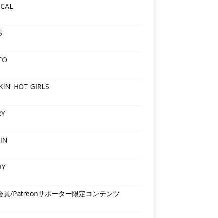
ICAL
S
TO
IN' HOT GIRLS
RY
IN
DY
会員/Patreonサポーター限定コンテンツ