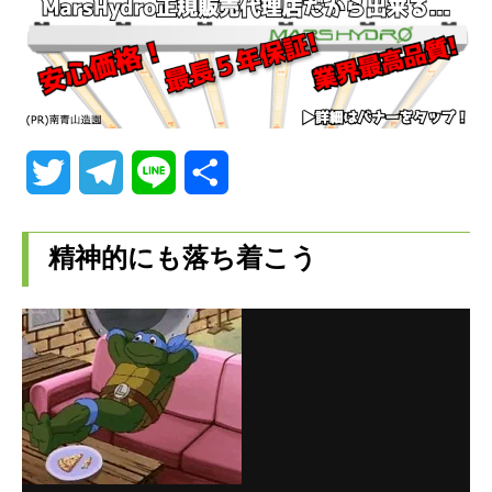
T
T
L
共
w
e
i
有
精神的にも落ち着こう
i
l
n
t
e
e
t
g
e
r
r
a
m