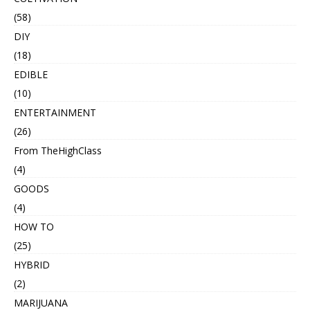
(58)
DIY
(18)
EDIBLE
(10)
ENTERTAINMENT
(26)
From TheHighClass
(4)
GOODS
(4)
HOW TO
(25)
HYBRID
(2)
MARIJUANA