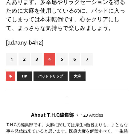
んあります。多幸感やリラクゼーションを得る
ために大麻を使用しているのに、バッドに入っ
てしまっては本末転倒です。心をクリアにし
て、まっさらな気持ちで楽しみましょう。
[ad#any-b4h2]
1
2
3
4
5
6
7
TIP
バッドトリップ
大麻
About T.H.C編集部
123 Articles
T.H.Cの編集部です。大麻に関しては厚生○働省よりも、まともな
事を発信出来ていると思います。医療大麻を解禁すべく、一生懸