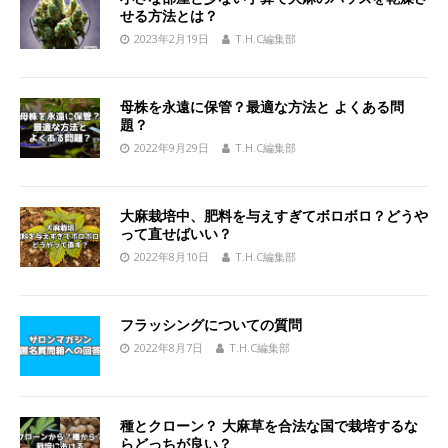
せる方法とは？
2023年2月19日
T.H.C編集部
母株を永遠に保管？最適な方法と よくある問
題？
2022年9月29日
T.H.C編集部
大麻栽培中、肥料を与えすぎてボロボロ？どうや
って直せばいい？
2022年8月10日
T.H.C編集部
フラッシングについての質問
2022年8月7日
T.H.C編集部
種とクローン？ 大麻草を合法な国で栽培するな
らどっちが良い？