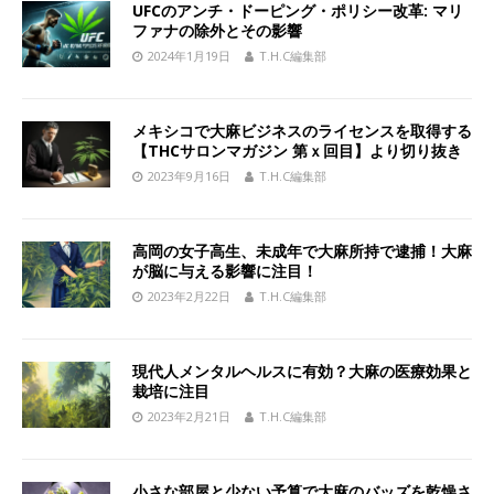
UFCのアンチ・ドーピング・ポリシー改革: マリ
ファナの除外とその影響
2024年1月19日
T.H.C編集部
メキシコで大麻ビジネスのライセンスを取得する
【THCサロンマガジン 第ｘ回目】より切り抜き
2023年9月16日
T.H.C編集部
高岡の女子高生、未成年で大麻所持で逮捕！大麻
が脳に与える影響に注目！
2023年2月22日
T.H.C編集部
現代人メンタルヘルスに有効？大麻の医療効果と
栽培に注目
2023年2月21日
T.H.C編集部
小さな部屋と少ない予算で大麻のバッズを乾燥さ