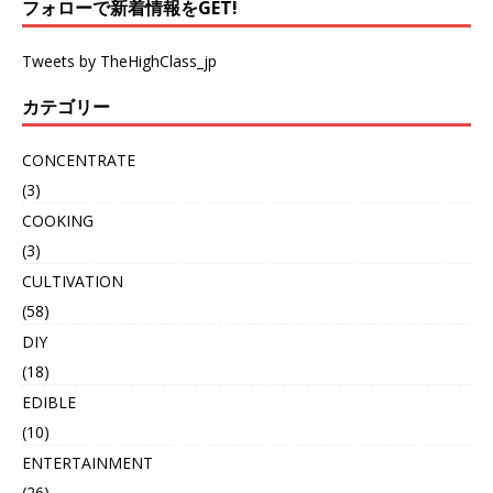
フォローで新着情報をGET!
Tweets by TheHighClass_jp
カテゴリー
CONCENTRATE
(3)
COOKING
(3)
CULTIVATION
(58)
DIY
(18)
EDIBLE
(10)
ENTERTAINMENT
(26)