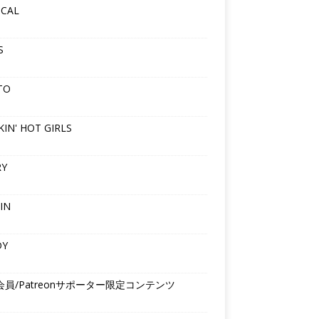
ICAL
S
TO
IN' HOT GIRLS
RY
IN
DY
会員/Patreonサポーター限定コンテンツ