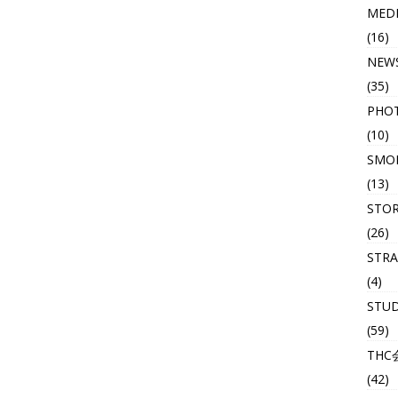
MED
(16)
NEW
(35)
PHO
(10)
SMOK
(13)
STO
(26)
STRA
(4)
STU
(59)
THC
(42)