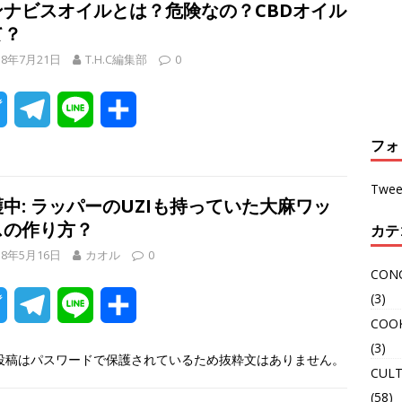
ンナビスオイルとは？危険なの？CBDオイル
て？
18年7月21日
T.H.C編集部
0
T
T
L
共
w
e
i
有
フォ
i
l
n
Twee
中: ラッパーのUZIも持っていた大麻ワッ
t
e
e
スの作り方？
カテ
t
g
18年5月16日
カオル
0
CON
e
r
(3)
T
T
L
共
r
a
COO
w
e
i
有
(3)
投稿はパスワードで保護されているため抜粋文はありません。
m
CULT
i
l
n
(58)