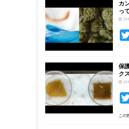
カ
っ
20
保護
ク
20
この