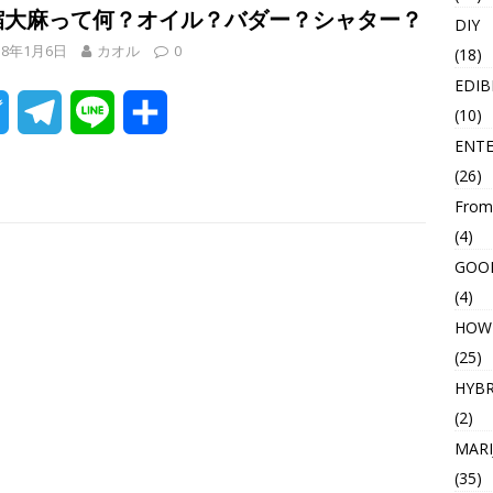
t
e
e
縮大麻って何？オイル？バダー？シャター？
DIY
18年1月6日
カオル
0
(18)
t
g
EDIB
e
r
T
T
L
共
(10)
r
a
ENT
w
e
i
有
(26)
m
i
l
n
From
(4)
t
e
e
GOO
t
g
(4)
HOW
e
r
(25)
r
a
HYBR
(2)
m
MARI
(35)