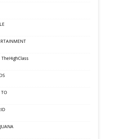
LE
ERTAINMENT
 TheHighClass
DS
 TO
ID
JUANA