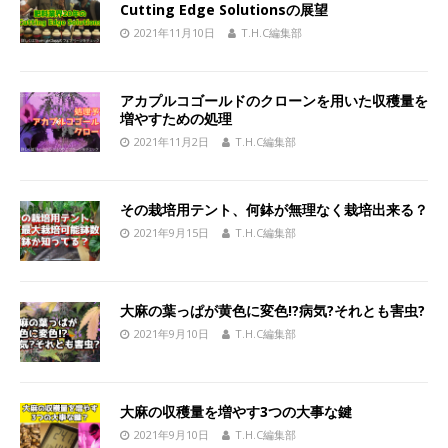
Cutting Edge Solutionsの展望
2021年11月10日
T.H.C編集部
アカプルコゴールドのクローンを用いた収穫量を
増やすための処理
2021年11月2日
T.H.C編集部
その栽培用テント、何鉢が無理なく栽培出来る？
2021年9月15日
T.H.C編集部
大麻の葉っぱが黄色に変色!?病気?それとも害虫?
2021年9月10日
T.H.C編集部
大麻の収穫量を増やす3つの大事な鍵
2021年9月10日
T.H.C編集部