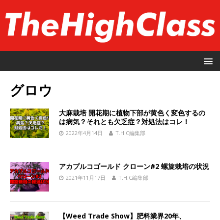
グロウ
大麻栽培 開花期に植物下部が黄色く変色するの
は病気？それとも欠乏症？対処法はコレ！
2022年4月14日
T.H.C編集部
アカプルコゴールド クローン#2 螺旋栽培の状況
2021年11月17日
T.H.C編集部
【Weed Trade Show】肥料業界20年、