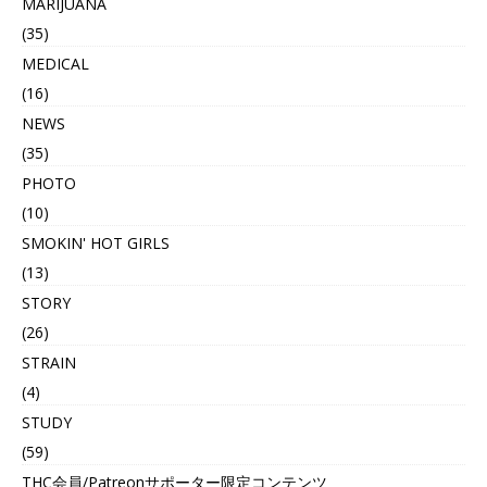
MARIJUANA
(35)
MEDICAL
(16)
NEWS
(35)
PHOTO
(10)
SMOKIN' HOT GIRLS
(13)
STORY
(26)
STRAIN
(4)
STUDY
(59)
THC会員/Patreonサポーター限定コンテンツ