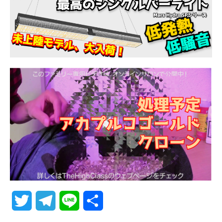
T
T
L
共
w
e
i
有