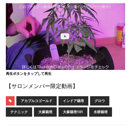
i
l
n
t
e
e
t
g
e
r
r
a
m
再生ボタンをタップして再生
【サロンメンバー限定動画】
アカプルコゴールド
インドア栽培
グロウ
テクニック
大麻栽培
大麻栽培101
水耕栽培