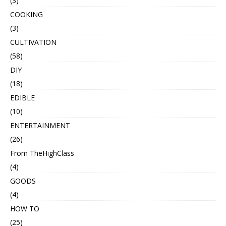
(3)
COOKING
(3)
CULTIVATION
(58)
DIY
(18)
EDIBLE
(10)
ENTERTAINMENT
(26)
From TheHighClass
(4)
GOODS
(4)
HOW TO
(25)