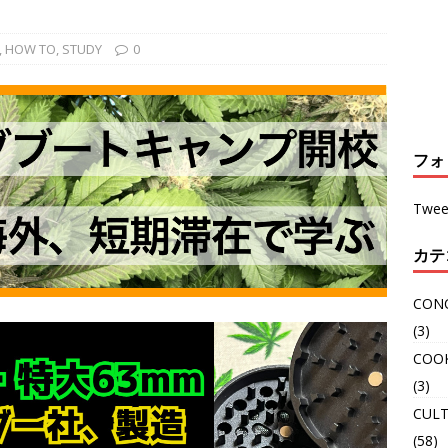
,
HOW TO
,
STUDY
0
フォ
Twee
カテ
CON
(3)
COO
(3)
CULT
(58)