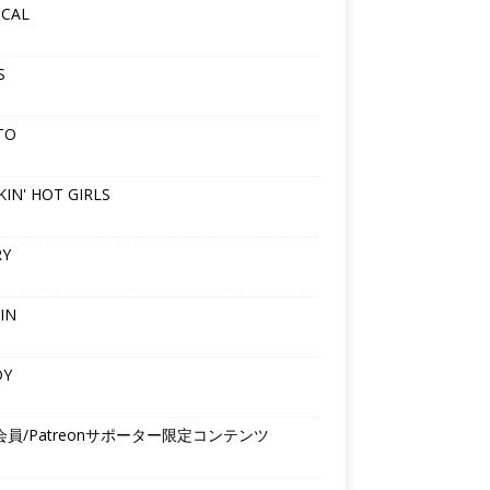
ICAL
S
TO
IN' HOT GIRLS
RY
IN
DY
会員/Patreonサポーター限定コンテンツ