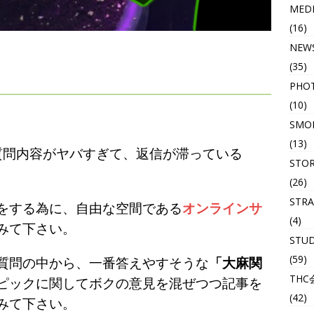
MED
(16)
NEW
(35)
PHO
(10)
SMOK
(13)
来る質問内容がヤバすぎて、返信が滞っている
STO
(26)
STRA
をする為に、自由な空間である
オンラインサ
(4)
みて下さい。
STU
(59)
質問の中から、一番答えやすそうな
「大麻関
THC
ピックに関してボクの意見を混ぜつつ記事を
(42)
みて下さい。