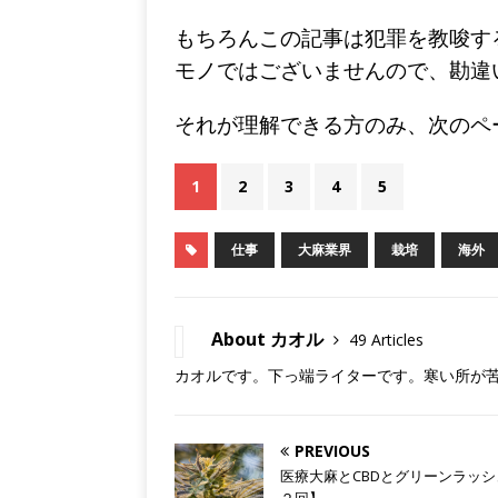
もちろんこの記事は犯罪を教唆す
モノではございませんので、勘違
それが理解できる方のみ、次のペ
1
2
3
4
5
仕事
大麻業界
栽培
海外
About カオル
49 Articles
カオルです。下っ端ライターです。寒い所が苦手
PREVIOUS
医療大麻とCBDとグリーンラッ
２回】