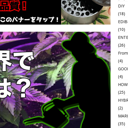
DIY
(18)
EDIB
(10)
ENT
(26)
From
(4)
GOO
(4)
HOW
(25)
HYBR
(2)
MARI
(35)