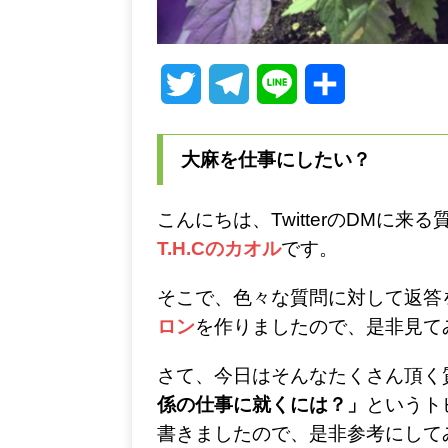
T
T
L
共
w
e
i
有
大麻を仕事にしたい？
i
l
n
t
e
e
こんにちは、TwitterのDMに
t
g
T.H.Cのカオル
です。
e
r
そこで、色々な質問に対して返答
r
a
ロン
を作りましたので、是非見て
m
さて、今日はそんなたくさん頂く
係の仕事に就くには？」
というト
書きましたので、是非参考にして