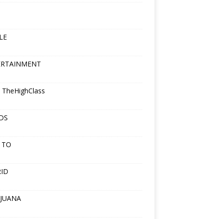
LE
ERTAINMENT
 TheHighClass
DS
 TO
ID
JUANA