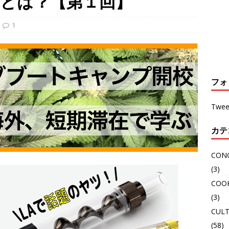
』とは？【第１回】
1
フォ
Twee
カテ
CON
(3)
COO
(3)
CULT
(58)