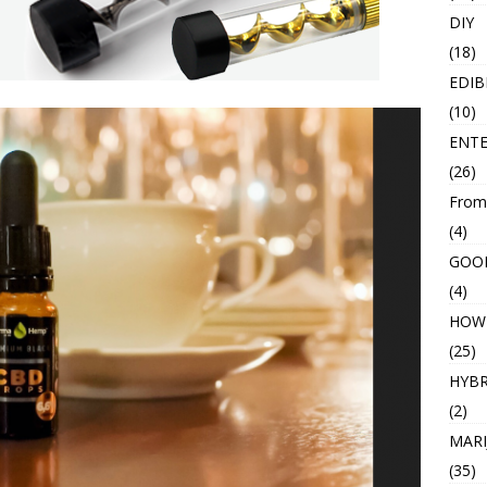
DIY
(18)
EDIB
(10)
ENT
(26)
From
(4)
GOO
(4)
HOW
(25)
HYBR
(2)
MARI
(35)