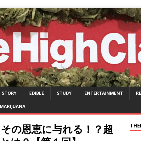
STORY
EDIBLE
STUDY
ENTERTAINMENT
R
MARIJUANA
もその恩恵に与れる！？超
THE