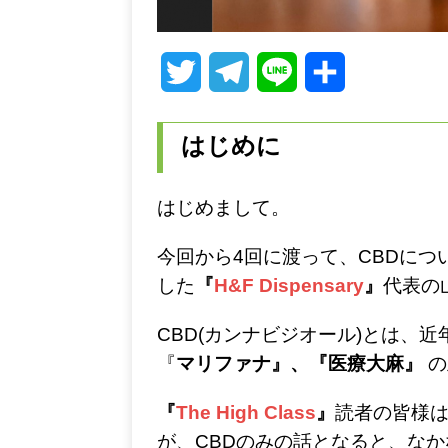
T
T
L
共
w
e
i
有
はじめに
i
l
n
t
e
e
はじめまして。
t
g
今回から4回に渡って、CBDに
e
r
した
『
H&F Dispensary
』
代表の
r
a
CBD(カンナビジオール)とは、
m
『
マリファナ』、『医療大麻』
の
『
The High Class
』
読者の皆様
が、CBDのみの話となると、な