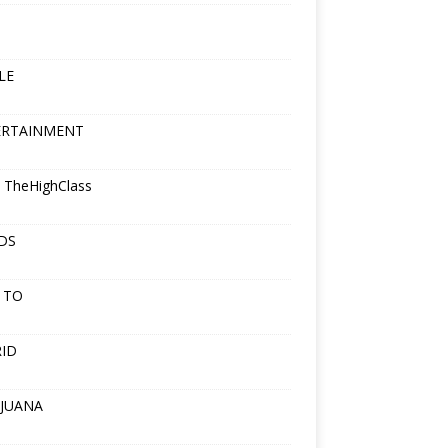
LE
ERTAINMENT
 TheHighClass
DS
 TO
ID
JUANA