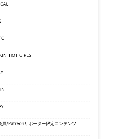
ICAL
S
TO
IN' HOT GIRLS
RY
IN
DY
会員/Patreonサポーター限定コンテンツ