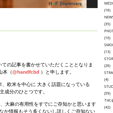
MED
(16)
NEW
(35)
PHO
(10)
SMOK
(13)
STO
ついての記事を書かせていただくこととなりま
(26)
山本（
@
handfcbd
）と申します。
STRA
(4)
近年、欧米を中心に 大きく話題になっている
STU
主成分のひとつです。
(59)
THC
は、大麻の有用性をすでにご存知かと思います
(42)
かなか情報もそう多くないし詳しくご存知ない