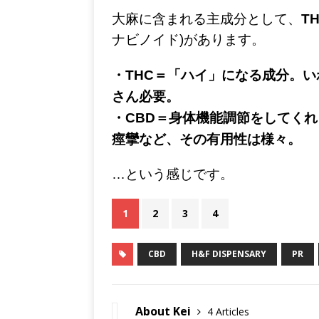
大麻に含まれる主成分として、
T
ナビノイド)があります。
・THC＝「ハイ」になる成分。
さん必要。
・CBD＝身体機能調節をしてく
痙攣など、その有用性は様々。
…という感じです。
1
2
3
4
CBD
H&F DISPENSARY
PR
About Kei
4 Articles