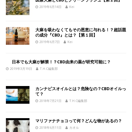
2019年6月14日
Kei
大麻を吸わなくてもその恩恵に与れる！？超話題
の成分『CBD』とは？【第１回】
2019年6月7日
Kei
日本でも大麻が解禁！？CBD由来の薬が研究可能に？
2019年3月19日
T.H.C編集部
カンナビスオイルとは？危険なの？CBDオイルっ
て？
2018年7月21日
T.H.C編集部
マリファナチョコって何？どんな物があるの？
2018年6月11日
カオル