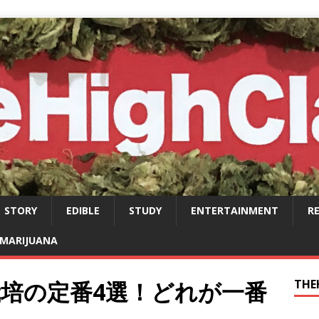
STORY
EDIBLE
STUDY
ENTERTAINMENT
R
MARIJUANA
培の定番4選！どれが一番
THE