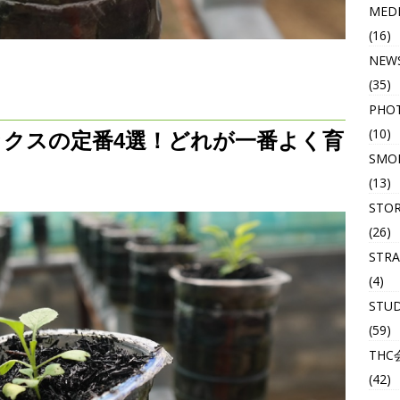
MED
(16)
NEW
(35)
PHO
(10)
クスの定番4選！どれが一番よく育
SMOK
(13)
STO
(26)
STRA
(4)
STU
(59)
THC
(42)