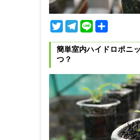
T
T
L
共
w
e
i
有
簡単室内ハイドロポニッ
i
l
n
つ？
t
e
e
t
g
e
r
r
a
m