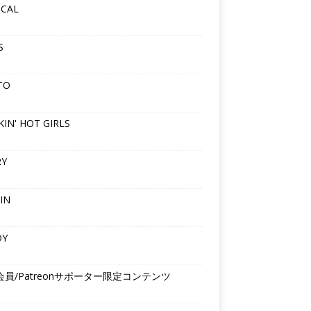
ICAL
S
TO
IN' HOT GIRLS
RY
IN
DY
会員/Patreonサポーター限定コンテンツ