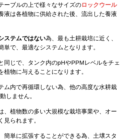
テーブルの上で様々なサイズの
ロックウール
養液は各植物に供給された後、流出した養液
システムではない
為、最も土耕栽培に近く、
簡単で、
最適なシステムとなります。
と同じで、タンク内の
pH
や
PPM
レベルをチェ
を植物に与えることになります。
テム内で再循環しない為、他の高度な水耕栽
動しません。
は、植物数の多い大規模な栽培事業や、オー
く見られます。
、簡単に拡張することができる為、土壌スタ