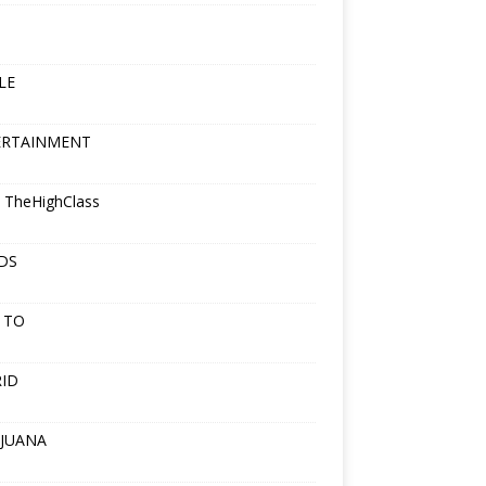
LE
ERTAINMENT
 TheHighClass
DS
 TO
ID
JUANA