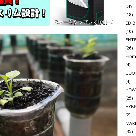
DIY
(18)
EDIB
(10)
ENT
(26)
From
(4)
GOO
(4)
HOW
(25)
HYBR
(2)
MARI
(35)