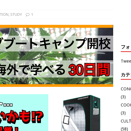
ATION
,
STUDY
1
フォ
Twee
カテ
CON
(3)
COO
(3)
CULT
(58)