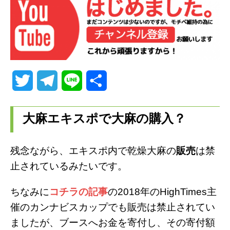
T
T
L
共
w
e
i
有
大麻エキスポで大麻の購入？
i
l
n
t
e
e
残念ながら、エキスポ内で乾燥大麻の
販売
は禁
t
g
止されているみたいです。
e
r
ちなみに
コチラの記事
の2018年のHighTimes主
r
a
催のカンナビスカップでも販売は禁止されてい
ましたが、ブースへお金を寄付し、その寄付額
m