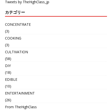
Tweets by TheHighClass_jp
カテゴリー
CONCENTRATE
(3)
COOKING
(3)
CULTIVATION
(58)
DIY
(18)
EDIBLE
(10)
ENTERTAINMENT
(26)
From TheHighClass