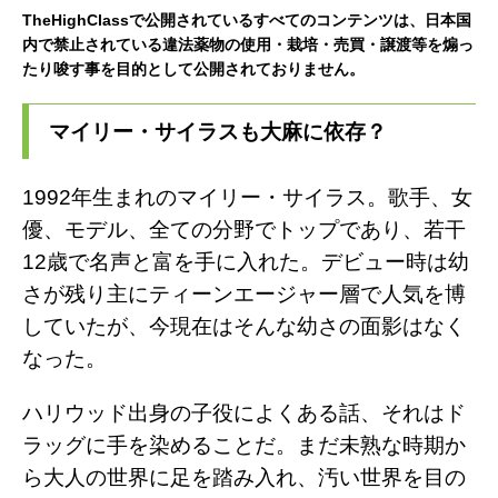
TheHighClassで公開されているすべてのコンテンツは、日本国
i
l
n
内で禁止されている違法薬物の使用・栽培・売買・譲渡等を煽っ
たり唆す事を目的として公開されておりません。
t
e
e
t
g
マイリー・サイラスも大麻に依存？
e
r
1992
年生まれのマイリー・サイラス。歌手、女
r
a
優、モデル、全ての分野でトップであり、若干
12
歳で名声と富を手に入れた。
デビュー時は幼
m
さが残り主にティーンエージャー層で人気を博
していたが、今現在はそんな幼さの面影はなく
なった。
ハリウッド出身の子役によくある話、それはド
ラッグに手を染めることだ。まだ未熟な時期か
ら大人の世界に足を踏み入れ、汚い世界を目の