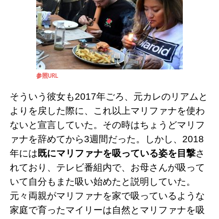
参照URL
そういう彼女も
2017
年ごろ、元カレのリアムと
よりを戻した際に、これ以上マリファナを使わ
ないと宣言していた。その時はちょうどマリフ
ァナを辞めてから
3
週間だった。しかし、
2018
年には
既にマリファナを吸っている姿を目撃
さ
れており、テレビ番組内で、お母さんが吸って
いて自分もまた吸い始めたと説明していた。
元々両親がマリファナを家で吸っているような
家庭で育ったマイリーは自然とマリファナを吸