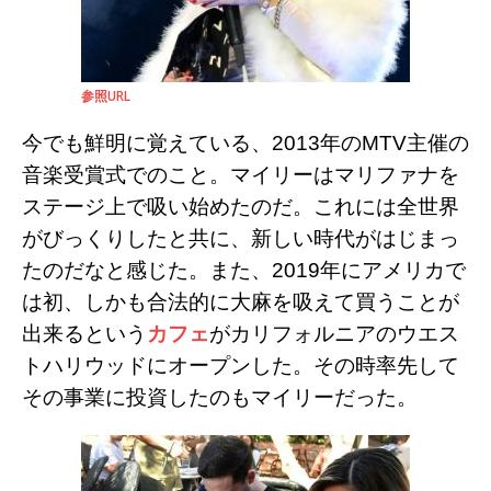
参照URL
今でも鮮明に覚えている、
2013
年の
MTV
主催の
音楽受賞式でのこと。マイリーはマリファナを
ステージ上で吸い始めたのだ。これには全世界
がびっくりしたと共に、新しい時代がはじまっ
たのだなと感じた。また、
2019
年にアメリカで
は初、しかも合法的に大麻を吸えて買うことが
出来るという
カフェ
がカリフォルニアのウエス
トハリウッドにオープンした。その時率先して
その事業に投資したのもマイリーだった。