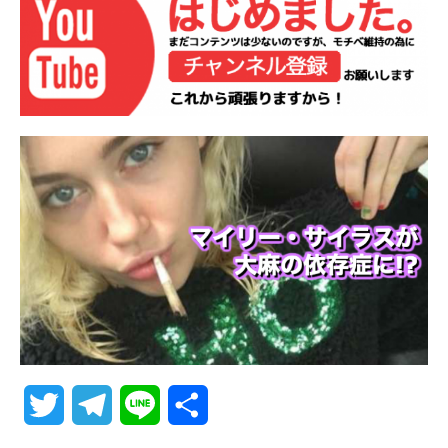
T
T
L
共
w
e
i
有