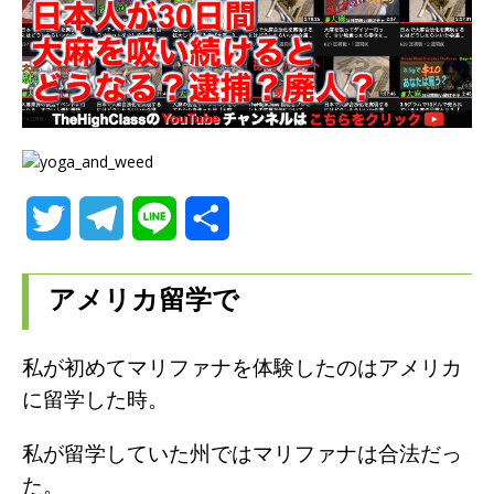
T
T
L
共
w
e
i
有
アメリカ留学で
i
l
n
t
e
e
私が初めてマリファナを体験したのはアメリカ
t
g
に留学した時。
e
r
私が留学していた州ではマリファナは合法だっ
r
a
た。