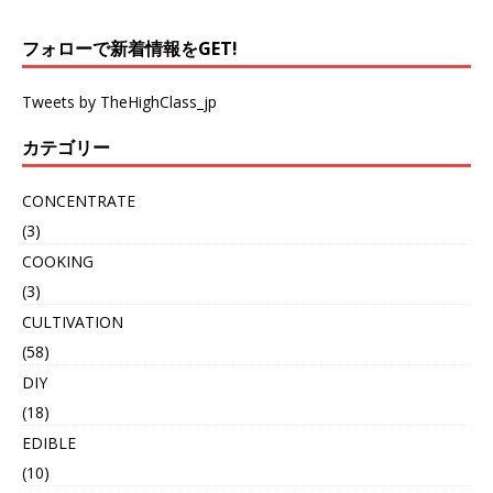
フォローで新着情報をGET!
Tweets by TheHighClass_jp
カテゴリー
CONCENTRATE
(3)
COOKING
(3)
CULTIVATION
(58)
DIY
(18)
EDIBLE
(10)