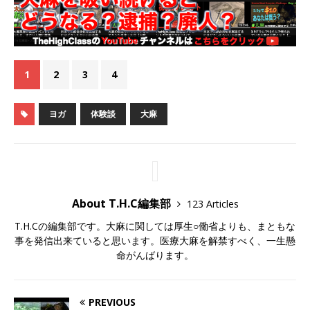
1
2
3
4
ヨガ
体験談
大麻
About T.H.C編集部
123 Articles
T.H.Cの編集部です。大麻に関しては厚生○働省よりも、まともな
事を発信出来ていると思います。医療大麻を解禁すべく、一生懸
命がんばります。
PREVIOUS