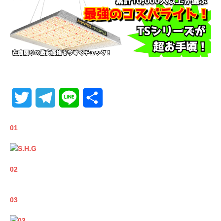
T
T
L
共
w
e
i
有
01
i
l
n
t
e
e
02
t
g
e
r
03
r
a