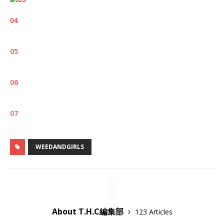
m
04
05
06
07
WEEDANDGIRLS
About T.H.C編集部
123 Articles