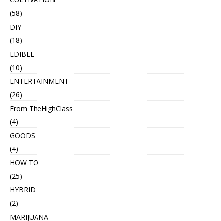
(58)
DIY
(18)
EDIBLE
(10)
ENTERTAINMENT
(26)
From TheHighClass
(4)
GOODS
(4)
HOW TO
(25)
HYBRID
(2)
MARIJUANA