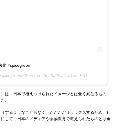
合法化 #spicegreen
spicegreen00) on
Feb 26, 2020 at 1:51pm PST
ス）は、日本で植えつけられたイメージとは全く異なるもの
した。
たりするようなこともなく、ただただリラックスするため、社
りにして、日本のメディアや薬物教育で教えられたものとは全