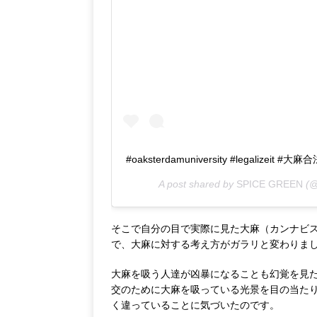
#oaksterdamuniversity #legalizeit #大麻
A post shared by
SPICE GREEN
(@
そこで自分の目で実際に見た大麻（カンナビ
で、大麻に対する考え方がガラリと変わりま
大麻を吸う人達が凶暴になることも幻覚を見
交のために大麻を吸っている光景を目の当た
く違っていることに気づいたのです。