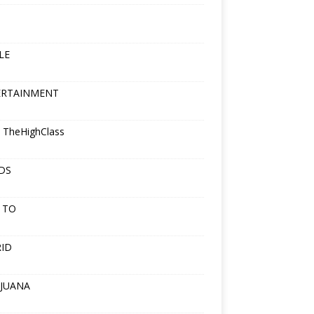
LE
ERTAINMENT
 TheHighClass
DS
 TO
ID
JUANA