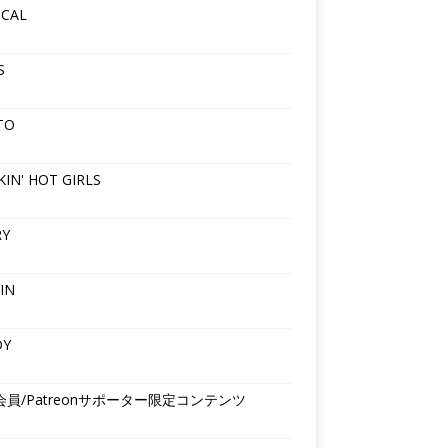
ICAL
S
TO
IN' HOT GIRLS
RY
IN
DY
会員/Patreonサポーター限定コンテンツ