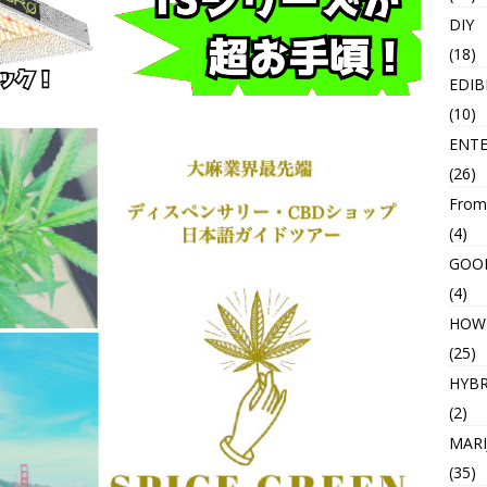
DIY
(18)
EDIB
(10)
ENT
(26)
From
(4)
GOO
(4)
HOW
(25)
HYBR
(2)
MARI
(35)