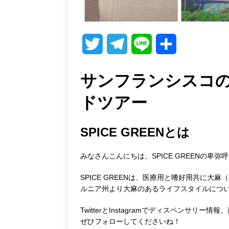
T
T
L
共
w
e
i
有
サンフランシスコ
i
l
n
ドツアー
t
e
e
t
g
SPICE GREENとは
e
r
みなさんこんにちは、SPICE GREENの卑弥
r
a
SPICE GREENは、医療用と嗜好用共に
m
ルニア州より大麻のあるライフスタイルにつ
TwitterとInstagramでディスペンサ
ぜひフォローしてくださいね！