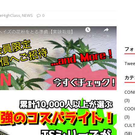
eHighClass
,
NEWS
0
フォ
Twee
カテ
CON
(3)
COO
(3)
CULT
(58)