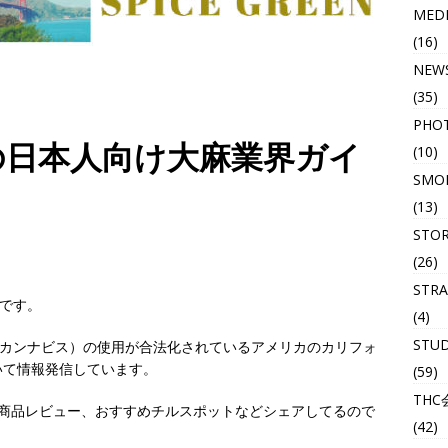
MED
(16)
NEW
(35)
PHO
の日本人向け大麻業界ガイ
(10)
SMOK
(13)
STO
(26)
STRA
呼です。
(4)
STU
大麻（カンナビス）の使用が合法化されているアメリカのカリフォ
いて情報発信しています。
(59)
THC
リー情報、商品レビュー、おすすめチルスポットなどシェアしてるので
(42)