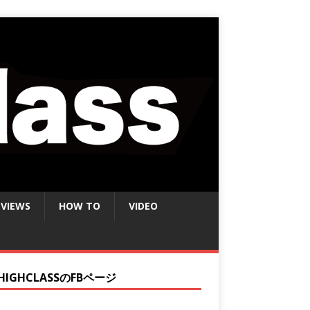
EVIEWS
HOW TO
VIDEO
HIGHCLASSのFBページ