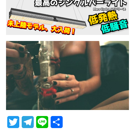
T
T
L
共
w
e
i
有