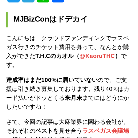
w
e
i
有
MJBizConはドデカイ
i
l
n
t
e
e
こんにちは、クラウドファンディングでラスベ
t
g
ガス行きのチケット費用を募って、なんとか購
入ができた
T.H.Cのカオル（
@KaoruTHC
）
で
e
r
す。
r
a
達成率はまだ100%に届いていない
ので、ご支
m
援は引き続き募集しております。残り40%はカ
ード払いがドッとくる
来月末
までにはどうにか
したいですね！
さて、今回の記事は大麻業界に関わる会社が、
それぞれの
ベスト
を見せ合う
ラスベガス会議場