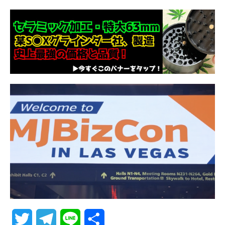
T
T
L
共