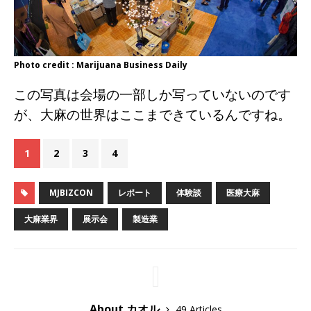
Photo credit : Marijuana Business Daily
この写真は会場の一部しか写っていないのです
が、大麻の世界はここまできているんですね。
1
2
3
4
MJBIZCON
レポート
体験談
医療大麻
大麻業界
展示会
製造業
About カオル
49 Articles