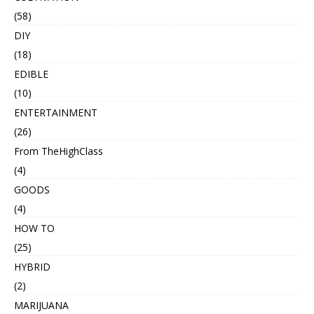
(58)
DIY
(18)
EDIBLE
(10)
ENTERTAINMENT
(26)
From TheHighClass
(4)
GOODS
(4)
HOW TO
(25)
HYBRID
(2)
MARIJUANA