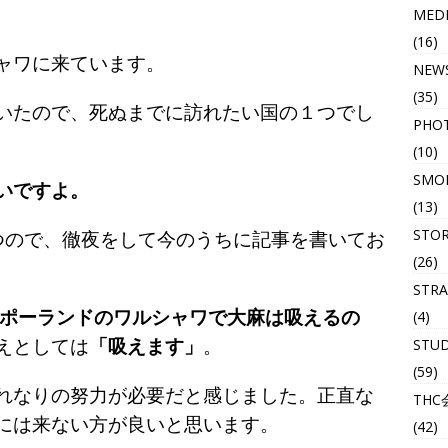
MED
(16)
ャワに来ています。
NEW
(35)
いたので、死ぬまでに訪れたい国の１つでし
PHO
(10)
SMOK
いですよ。
(13)
STO
つので、徹夜をして今のうちに記事を書いてお
(26)
STRA
ポーランドのワルシャワで大麻は吸えるの
(4)
STU
えとしては
「吸えます」
。
(59)
れなりの努力が必要だと感じました。正直な
THC
には来ない方が良いと思います。
(42)