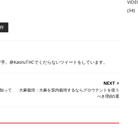
VIDE
(34)
行
。@KaoruTHCでくだらないツイートをしています。
NEXT
知って
大麻栽培：大麻を室内栽培するならグロウテントを使う
べき理由5選