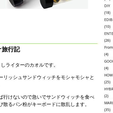
DIY
(18)
EDIB
(10)
ENT
(26)
From
ナ旅行記
(4)
GOO
駆け出しライターのカオルです。
(4)
HOW
ーリッシュサンドウィッチをモシャモシャと
(25)
。
HYBR
(2)
ば行けないので急いでサンドウィッチを食べ
MARI
び散るパン粉がキーボードに散乱します。
(35)