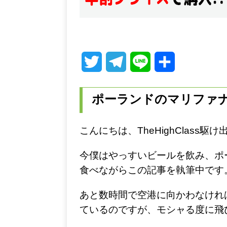
T
T
L
共
w
e
i
有
ポーランドのマリファ
i
l
n
t
e
e
こんにちは、TheHighClass
t
g
今僕はやっすいビールを飲み、ポ
e
r
食べながらこの記事を執筆中です
r
a
あと数時間で空港に向かわなけれ
m
ているのですが、モシャる度に飛