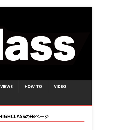
EVIEWS
HOW TO
VIDEO
HIGHCLASSのFBページ