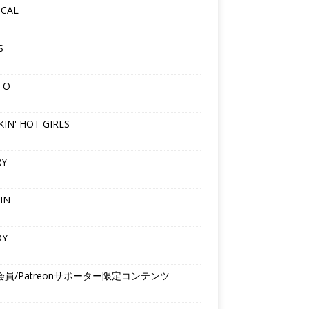
ICAL
S
TO
IN' HOT GIRLS
RY
IN
DY
会員/Patreonサポーター限定コンテンツ