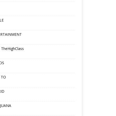
LE
ERTAINMENT
 TheHighClass
DS
 TO
ID
JUANA