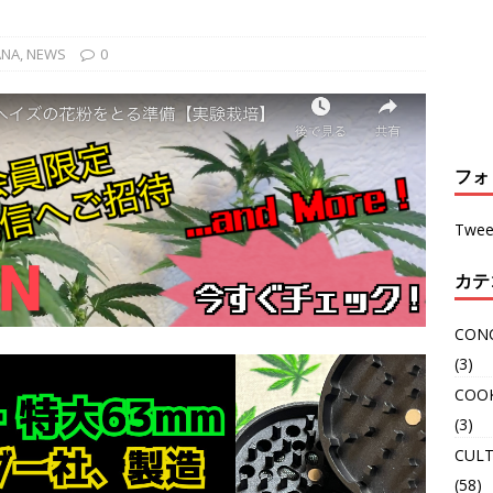
ANA
,
NEWS
0
フォ
Twee
カテ
CON
(3)
COO
(3)
CULT
(58)