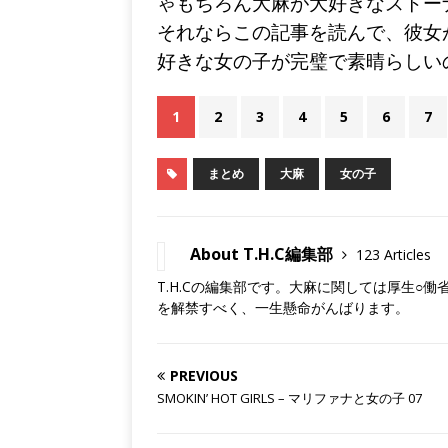
ゃもちろん大麻が大好きなストー
m
それならこの記事を読んで、彼女
好きな女の子が完璧で素晴らしい
1
2
3
4
5
6
7
まとめ
大麻
女の子
About T.H.C編集部
123 Articles
T.H.Cの編集部です。大麻に関しては厚生○
を解禁すべく、一生懸命がんばります。
PREVIOUS
SMOKIN’ HOT GIRLS – マリファナと女の子 07