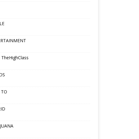
LE
ERTAINMENT
 TheHighClass
DS
 TO
ID
JUANA