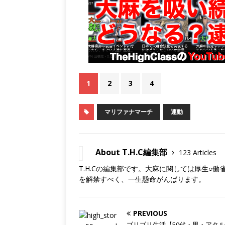
1
2
3
4
マリファナマーチ
運動
About T.H.C編集部
123 Articles
T.H.Cの編集部です。大麻に関しては厚生○
を解禁すべく、一生懸命がんばります。
PREVIOUS
ブリブリ生活【50代・男・アタ