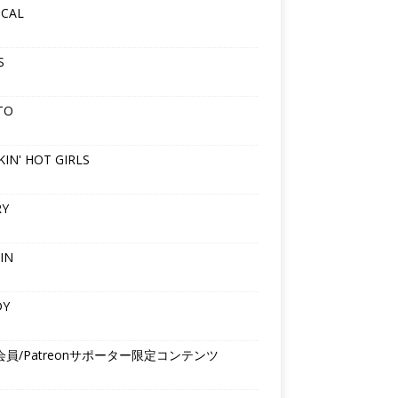
ICAL
S
TO
IN' HOT GIRLS
RY
IN
DY
会員/Patreonサポーター限定コンテンツ