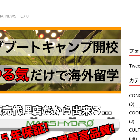
NA
,
NEWS
0
フォ
Twee
カテ
CON
(3)
COO
(3)
CULT
(58)