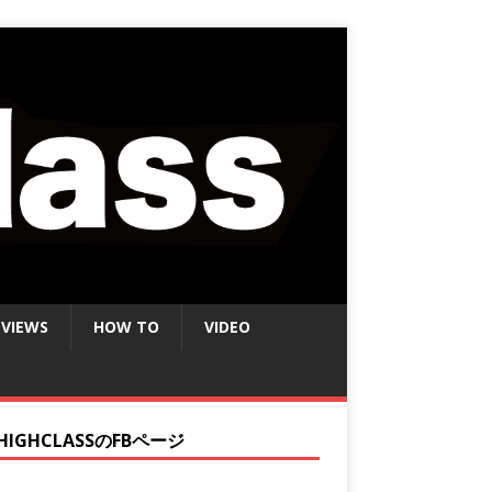
EVIEWS
HOW TO
VIDEO
HIGHCLASSのFBページ