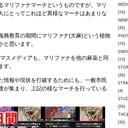
MED
るマリファナマーチというものですが、マリ
(16)
人にとってこれほど異様なマーチはあまりな
NEW
(35)
義務教育の期間にマリファナ(大麻)という植物
PHO
(10)
かと思います。
SMOK
たマスメディアも、マリファナを他の麻薬と同
(13)
ます。
STO
(26)
た情報や現状を打破するためにも、一般市民
STRA
達が集まり、上記の様なマーチを行っている
(4)
STU
(59)
THC
(42)