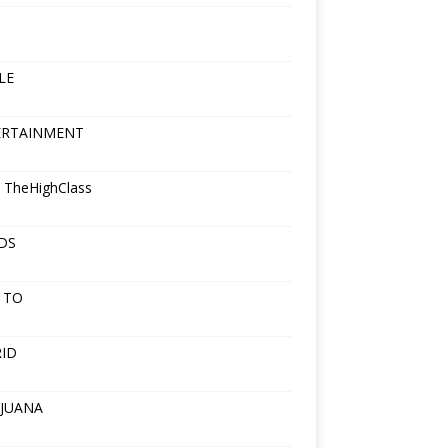
LE
ERTAINMENT
 TheHighClass
DS
 TO
ID
JUANA