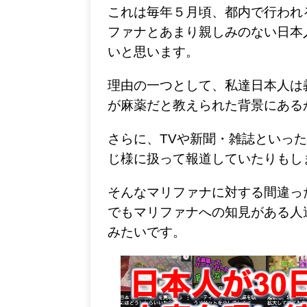
m
これは毎年５月頃、都内で行われ
ファナとあまり親しみのない日本
いと思います。
理由の一つとして、私達日本人は
が麻薬だと教えられた背景にある
さらに、TVや新聞・雑誌といっ
じ様に扱って報道していたりもし
そんなマリファナに対する間違っ
でもマリファナへの知見がある人
みたいです。