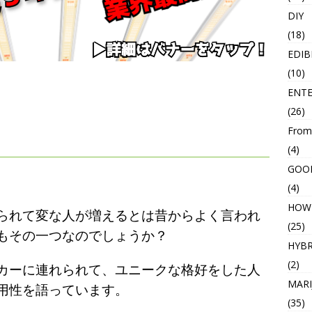
DIY
(18)
EDIB
(10)
ENT
(26)
From
(4)
GOO
(4)
HOW
られて変な人が増えるとは昔からよく言われ
(25)
もその一つなのでしょうか？
HYBR
(2)
カーに連れられて、ユニークな格好をした人
MARI
用性を語っています。
(35)