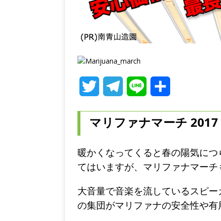
T
T
L
共
w
e
i
有
マリファナマーチ 2017
i
l
n
t
e
e
暖かくなってくると春の陽気につ
t
g
てはいますが、マリファナマーチ
e
r
大音量で音楽を流しているスピー
r
a
の集団がマリファナの安全性や有