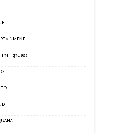
LE
ERTAINMENT
 TheHighClass
DS
 TO
ID
JUANA