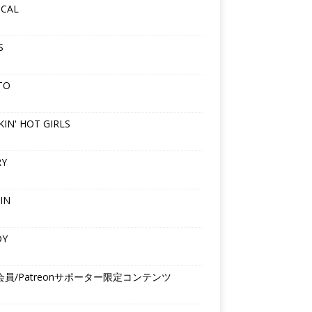
ICAL
S
TO
IN' HOT GIRLS
RY
IN
DY
会員/Patreonサポーター限定コンテンツ