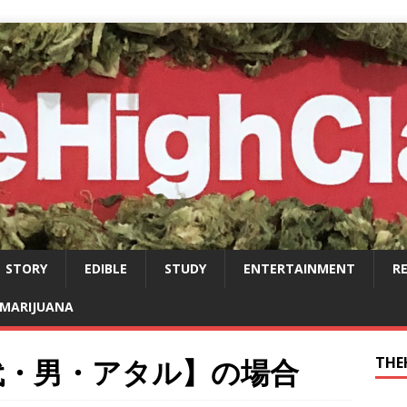
STORY
EDIBLE
STUDY
ENTERTAINMENT
R
MARIJUANA
代・男・アタル】の場合
THE