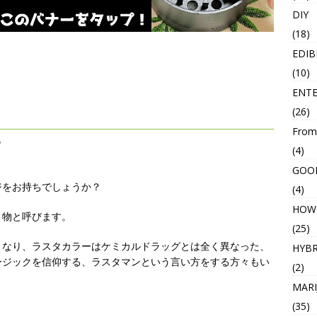
DIY
(18)
EDIB
(10)
ENT
(26)
From
？
(4)
GOO
ジをお持ちでしょうか？
(4)
HOW
り物と呼びます。
(25)
となり、ラスタカラーはケミカルドラッグとは全く異なった、
HYBR
ージックを信仰する、ラスタマンという言い方をする方々もい
(2)
MARI
(35)