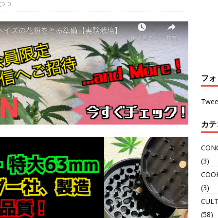
0
フォ
Twee
カテ
CON
(3)
COO
(3)
CULT
(58)