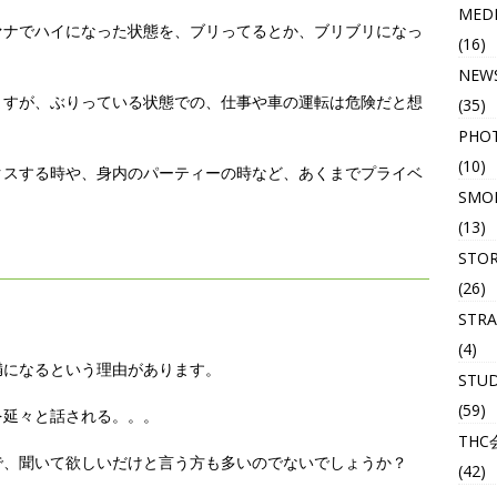
MED
ァナでハイになった状態を、ブリってるとか、ブリブリになっ
(16)
NEW
ますが、ぶりっている状態での、仕事や車の運転は危険だと想
(35)
PHO
(10)
クスする時や、身内のパーティーの時など、あくまでプライベ
SMOK
(13)
STO
(26)
STRA
(4)
満になるという理由があります。
STU
(59)
を延々と話される。。。
THC
で、聞いて欲しいだけと言う方も多いのでないでしょうか？
(42)