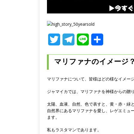
T
T
L
共
w
e
i
有
マリファナのイメージ
i
l
n
t
e
e
マリファナについて、皆様はどの様なイメー
t
g
ジャマイカでは、マリファナを神様からの贈
e
r
太陽、血液、自然、色で表すと、黄・赤・緑
r
a
自然界にあるマリファナを愛し、レゲエミュ
ます。
m
私もラスタマンであります。