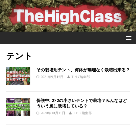
テント
その栽培用テント、何鉢が無理なく栽培出来る？
2021年9月15日
T.H.C編集部
保護中: 2×2の小さいテントで栽培？みんなはど
ういう風に栽培している？
2020年10月11日
T.H.C編集部