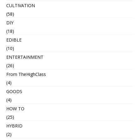
CULTIVATION
(58)
DIY
(18)
EDIBLE
(10)
ENTERTAINMENT
(26)
From TheHighClass
(4)
GOODS
(4)
HOW TO
(25)
HYBRID
(2)