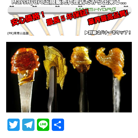
T
T
L
共
w
e
i
有