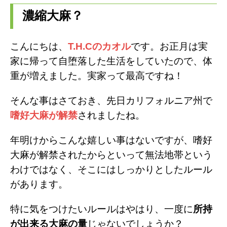
濃縮大麻？
i
l
n
t
e
e
こんにちは、
T.H.Cのカオル
です。お正月は実
t
g
家に帰って自堕落した生活をしていたので、体
重が増えました。実家って最高ですね！
e
r
r
a
そんな事はさておき、先日カリフォルニア州で
嗜好大麻が解禁
されましたね。
m
年明けからこんな嬉しい事はないですが、嗜好
大麻が解禁されたからといって無法地帯という
わけではなく、そこにはしっかりとしたルール
があります。
特に気をつけたいルールはやはり、一度に
所持
が出来る大麻の量
じゃないでしょうか？