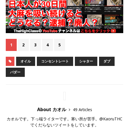
1
2
3
4
5
オイル
コンセントレート
シャター
ダブ
バダー
About カオル
49 Articles
カオルです。下っ端ライターです。寒い所が苦手。@KaoruTHC
でくだらないツイートをしています。