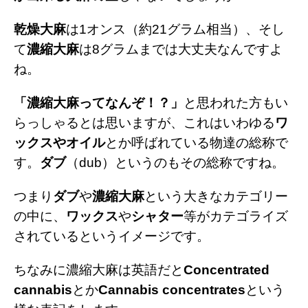
乾燥大麻
は1オンス（約21グラム相当）、そし
て
濃縮大麻
は8グラムまでは大丈夫なんですよ
ね。
「濃縮大麻ってなんぞ！？」
と思われた方もい
らっしゃるとは思いますが、これはいわゆる
ワ
ックスやオイル
とか呼ばれている物達の総称で
す。
ダブ
（dub）というのもその総称ですね。
つまり
ダブ
や
濃縮大麻
という大きなカテゴリー
の中に、
ワックス
や
シャター
等がカテゴライズ
されているというイメージです。
ちなみに濃縮大麻は英語だと
Concentrated
cannabis
とか
Cannabis concentrates
という