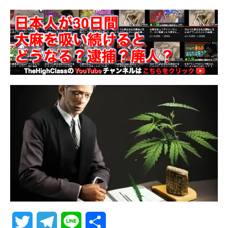
T
T
L
共