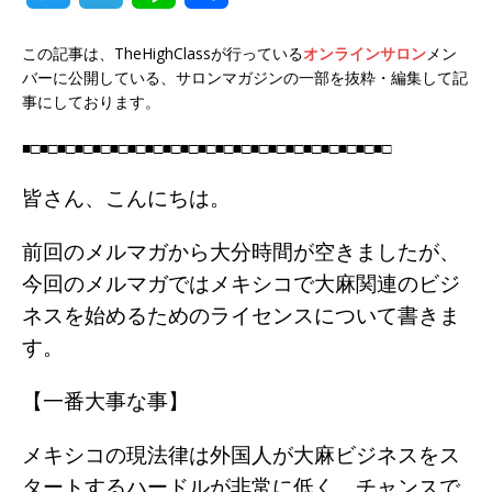
w
e
i
有
この記事は、TheHighClassが行っている
オンラインサロン
メン
i
l
n
バーに公開している、サロンマガジンの一部を抜粋・編集して記
事にしております。
t
e
e
■□■□■□■□■□■□■□■□■□■□■□■□■□■□■□■□■□■□■□■□■□
t
g
皆さん、こんにちは。
e
r
r
a
前回のメルマガから大分時間が空きましたが、
今回のメルマガではメキシコで大麻関連のビジ
m
ネスを始めるためのライセンスについて書きま
す。
【一番大事な事】
メキシコの現法律は外国人が大麻ビジネスをス
タートするハードルが非常に低く、チャンスで