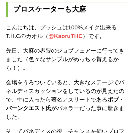
プロスケーターも大麻
i
l
n
t
e
e
こんにちは、プッシュは100%メイク出来る
t
g
T.H.Cのカオル（
@KaoruTHC
）です。
e
r
先日、大麻の界隈のジョブフェアーに行ってき
r
a
ました（色々なサンプルがめっちゃ貰えるか
ら！）。
m
会場をうろついていると、大きなステージでパ
ネルディスカッションをしているのが見えたの
で、中に入ったら著名アスリートである
ボブ・
バーンクエスト氏
がパネラーだった事に驚きま
した。
そしてパネディスの後、
チャンスを伺い
プロフ