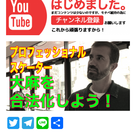
T
T
L
共
w
e
i
有