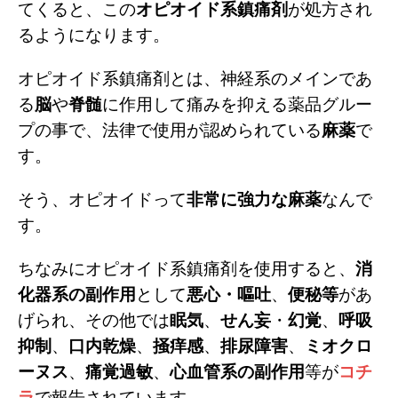
てくると、この
オピオイド系鎮痛剤
が処方され
m
るようになります。
オピオイド系鎮痛剤とは、神経系のメインであ
る
脳
や
脊髄
に作用して痛みを抑える薬品グルー
プの事で、法律で使用が認められている
麻薬
で
す。
そう、オピオイドって
非常に強力な麻薬
なんで
す。
ちなみにオピオイド系鎮痛剤を使用すると、
消
化器系の副作用
として
悪心・嘔吐
、
便秘等
があ
げられ、その他では
眠気
、
せん妄
・
幻覚
、
呼吸
抑制
、
口内乾燥
、
掻痒感
、
排尿障害
、
ミオクロ
ーヌス
、
痛覚過敏
、
心血管系の副作用
等が
コチ
ラ
で報告されています。