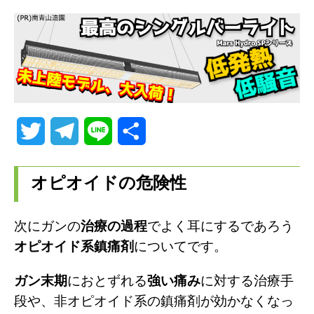
T
T
L
共
w
e
i
有
オピオイドの危険性
i
l
n
t
e
e
次にガンの
治療の過程
でよく耳にするであろう
t
g
オピオイド系鎮痛剤
についてです。
e
r
ガン末期
におとずれる
強い痛み
に対する治療手
r
a
段や、非オピオイド系の鎮痛剤が効かなくなっ