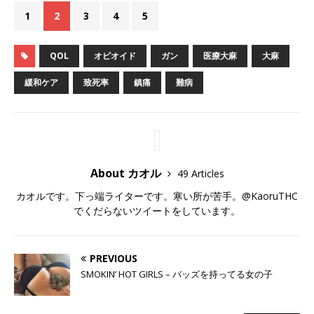
1
2
3
4
5
QOL
オピオイド
ガン
医療大麻
大麻
緩和ケア
致死率
鎮痛
難病
About カオル
49 Articles
カオルです。下っ端ライターです。寒い所が苦手。@KaoruTHC
でくだらないツイートをしています。
PREVIOUS
SMOKIN’ HOT GIRLS – バッズを持ってる女の子