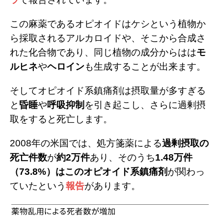
この麻薬であるオピオイドはケシという植物か
ら採取されるアルカロイドや、そこから合成さ
れた化合物であり、同じ植物の成分からはは
モ
ルヒネ
や
ヘロイン
も生成することが出来ます。
そしてオピオイド系鎮痛剤は摂取量が多すぎる
と
昏睡
や
呼吸抑制
を引き起こし、さらに過剰摂
取をすると死亡します。
2
008年の米国では、処方箋薬による
過剰摂取の
死亡件数
が
約2万件
あり、そのうち
1.48万件
（73.8%）はこのオピオイド系鎮痛剤
が関わっ
ていたという
報告
があります。