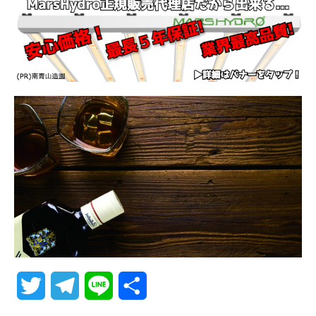
T
T
L
共
w
e
i
有