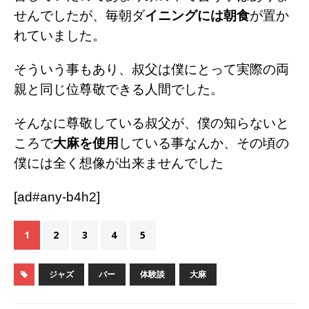
せんでしたが、毎朝ダ
イニングには朝食
が置か
れていました。
そういう事もあり、叔父は僕にとって実際の両
親と同じ位尊敬できる人間でした。
そんなに尊敬している叔父が、僕の知らないと
ころで
大麻を使用
している事なんか、その頃の
僕には全く想像が出来ませんでした
[ad#any-b4h2]
1
2
3
4
5
ジャズ
バー
体験談
大麻