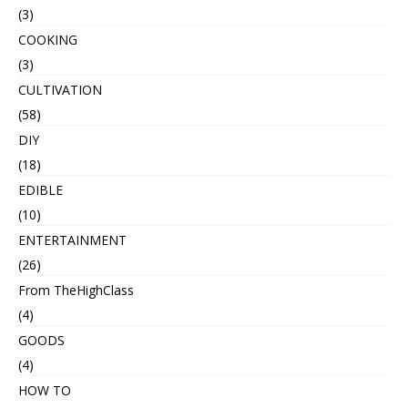
(3)
COOKING
(3)
CULTIVATION
(58)
DIY
(18)
EDIBLE
(10)
ENTERTAINMENT
(26)
From TheHighClass
(4)
GOODS
(4)
HOW TO