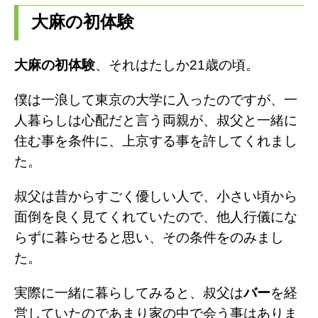
大麻の初体験
i
l
n
t
e
e
大麻の初体験
、それはたしか21歳の頃。
t
g
僕は一浪して東京の大学に入ったのですが、一
e
r
人暮らしは心配だと言う両親が、叔父と一緒に
r
a
住む事を条件に、上京する事を許してくれまし
た。
m
叔父は昔からすごく優しい人で、小さい頃から
面倒を良く見てくれていたので、他人行儀にな
らずに暮らせると思い、その条件をのみまし
た。
実際に一緒に暮らしてみると、叔父は
バー
を経
営していたのであまり家の中で会う事はありま