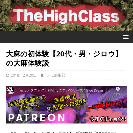
大麻の初体験【20代・男・ジロウ】
の大麻体験談
2018年2月20日
T.H.C編集部