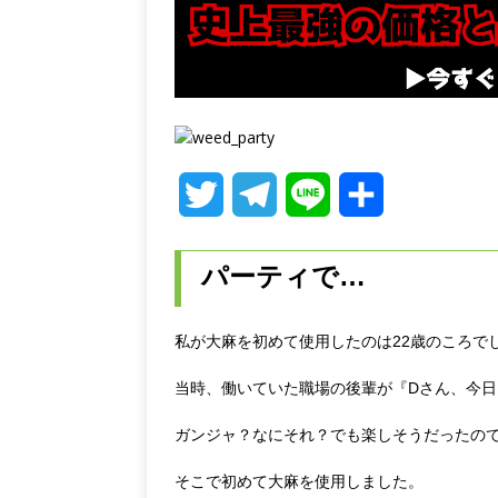
T
T
L
共
w
e
i
有
パーティで…
i
l
n
t
e
e
私が大麻を初めて使用したのは22歳のころで
t
g
当時、働いていた職場の後輩が『Dさん、今
e
r
ガンジャ？なにそれ？でも楽しそうだったの
r
a
そこで初めて大麻を使用しました。