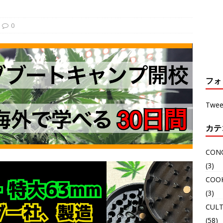
0
フォ
Twee
カテ
CON
(3)
COO
(3)
CULT
(58)