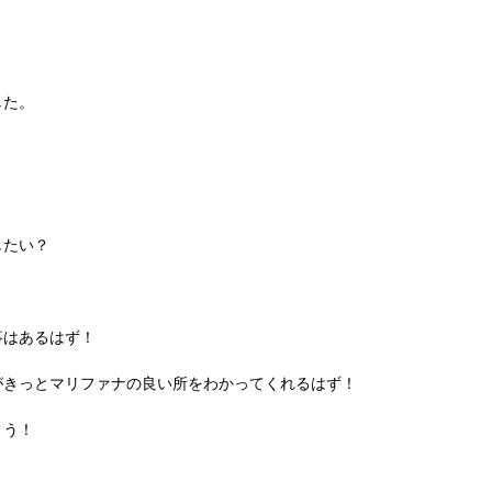
した。
したい？
事はあるはず！
がきっとマリファナの良い所をわかってくれるはず！
ょう！