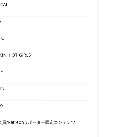
ICAL
S
TO
IN' HOT GIRLS
RY
IN
DY
会員/Patreonサポーター限定コンテンツ