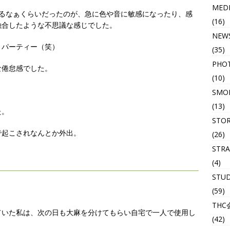
MED
するなぁくらいだったのが、急に色や音に敏感になったり、感
(16)
融合したような不思議な感じでした。
NEW
りパーティー（笑）
(35)
PHO
な倦怠感でした。
(10)
SMOK
(13)
た。
STO
で起こされなんとか外出。
(26)
STRA
(4)
STU
(59)
THC
ていた私は、次の日も大麻を分けてもらい自宅で一人で使用し
(42)