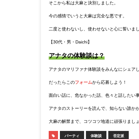
そこから私は大麻と決別しました。
今の感情でいうと大麻は完全な悪です。
二度と使わないし、使わせないと心に誓いま
【30代・男・Daichi】
アナタの体験談は？
アナタのマリファナ体験談をみんなにシェア
だったらこの
フォーム
から応募しよう！
面白い話に、危なかった話、色々と話したい
アナタのストーリーを読んで、知らない誰か
大麻の解禁まで、コツコツ地道に頑張りまし
パーティ
体験談
否定派