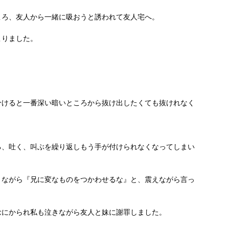
ころ、友人から一緒に吸おうと誘われて友人宅へ。
こりました。
分けると一番深い暗いところから抜け出したくても抜けれなく
る、吐く、叫ぶを繰り返しもう手が付けられなくなってしまい
きながら『兄に変なものをつかわせるな』と、震えながら言っ
念にかられ私も泣きながら友人と妹に謝罪しました。