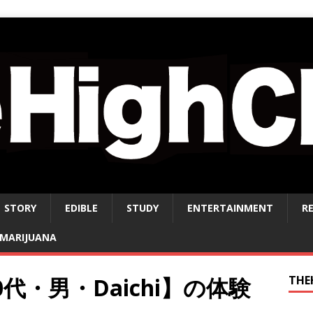
STORY
EDIBLE
STUDY
ENTERTAINMENT
R
MARIJUANA
代・男・Daichi】の体験
THE