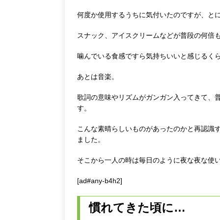
何度か使用するうちに気付いたのですが、と
スナック、アイスクリームなどが普段の何倍
噛んでいる食感ですら気持ちいいと感じるく
あとは音楽。
歌詞の意味やリズムがガンガン入ってきて、
す。
こんな素晴らしいものがあったのかと再認識
ました。
そこから一人の時は毎日のように夜な夜な使
[ad#any-b4h2]
慣れてきた頃に…