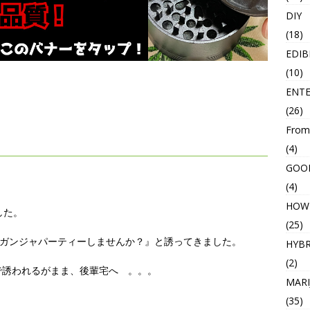
DIY
(18)
EDIB
(10)
ENT
(26)
From
(4)
GOO
(4)
HOW
した。
(25)
日ガンジャパーティーしませんか？』と誘ってきました。
HYBR
(2)
で誘われるがまま、後輩宅へ 。。。
MARI
(35)