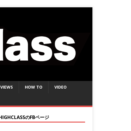
EVIEWS
HOW TO
VIDEO
HIGHCLASSのFBページ