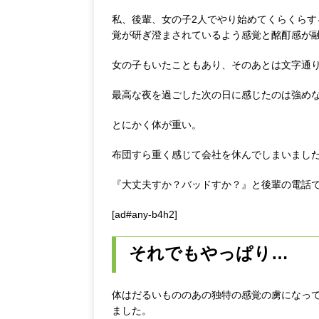
m
私、後輩、女の子2人でやり始めてくらくら
覚が研ぎ澄まされているよう感覚と酩酊感が
女の子もいたこともあり、そのあとは文字通
最高な夜を過ごした次の日に感じたのは強め
とにかく体が重い。
布団すら重く感じて会社を休んでしまいまし
『大丈夫すか？バッドすか？』と後輩の電話
[ad#any-b4h2]
それでもやっぱり…
体はだるいもののあの独特の感覚の虜になっ
ました。