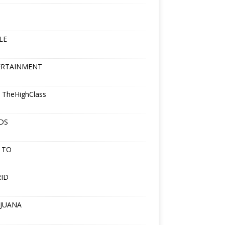
LE
ERTAINMENT
 TheHighClass
DS
 TO
ID
JUANA