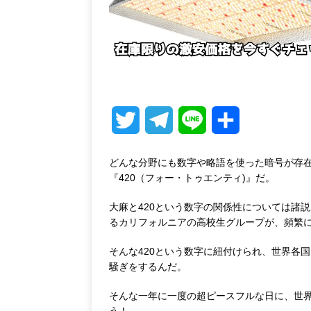
T
T
L
共
w
e
i
有
どんな分野にも数字や略語を使った暗号が存
i
l
n
『420（フォー・トゥエンティ)』だ。
t
e
e
大麻と420という数字の関係性については諸
るカリフォルニアの高校生グループが、頻繁に
t
g
そんな420という数字に紐付けられ、世界各
e
r
騒ぎをするんだ。
r
a
そんな一年に一度の超ピースフルな日に、世
う！