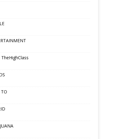
LE
ERTAINMENT
 TheHighClass
DS
 TO
ID
JUANA