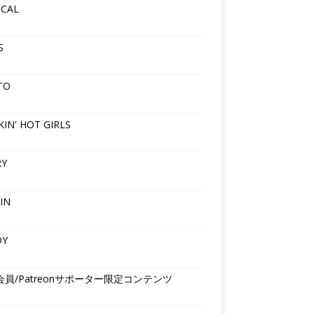
ICAL
S
TO
IN' HOT GIRLS
RY
IN
DY
会員/Patreonサポーター限定コンテンツ