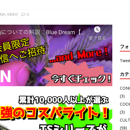
ANA
,
VIDEO
0
フォ
Twee
カテ
CON
(3)
COO
(3)
CULT
(58)