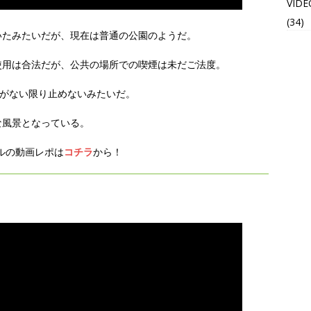
VIDE
(34)
いたみたいだが、現在は普通の公園のようだ。
使用は合法だが、公共の場所での喫煙は未だご法度。
事がない限り止めないみたいだ。
な風景となっている。
ルの動画レポは
コチラ
から！