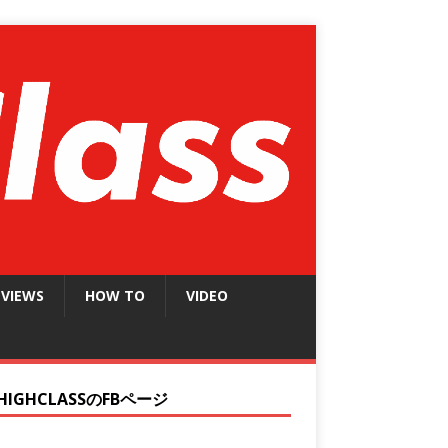
EVIEWS
HOW TO
VIDEO
HIGHCLASSのFBページ