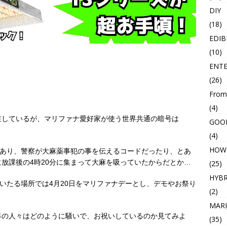
DIY
(18)
EDIB
(10)
ENT
(26)
From
(4)
在しているが、マリファナ愛好家が使う世界共通の暗号は
GOO
(4)
HOW
説あり、警察が大麻薬事犯の事を伝えるコードだったり、とあ
放課後の4時20分に集まって大麻を吸っていたからだとか…
(25)
HYBR
国いたる場所では4月20日をマリファナデーとし、デモやお祭り
(2)
MARI
界の人々はどのように騒いで、お祝いしているのか見てみよ
(35)