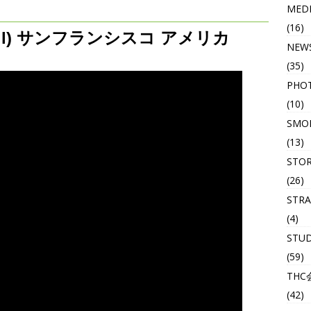
MED
(16)
Hill) サンフランシスコ アメリカ
NEW
(35)
PHO
(10)
SMOK
(13)
STO
(26)
STRA
(4)
STU
(59)
THC
(42)