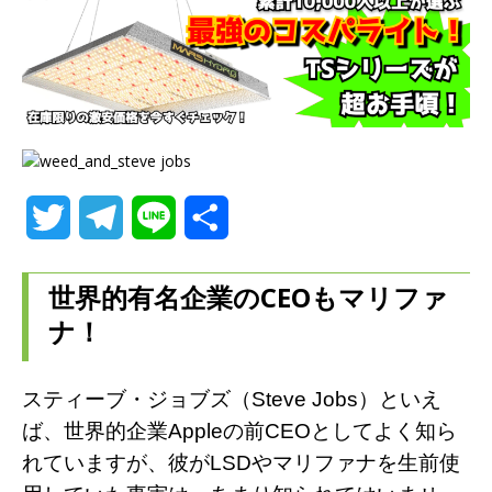
T
T
L
共
w
e
i
有
世界的有名企業のCEOもマリファ
i
l
n
ナ！
t
e
e
t
g
スティーブ・ジョブズ（Steve Jobs）といえ
ば、世界的企業Appleの前CEOとしてよく知ら
e
r
れていますが、彼がLSDやマリファナを生前使
r
a