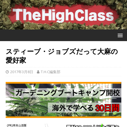
スティーブ・ジョブズだって大麻の
愛好家
2017年3月8日
T.H.C編集部