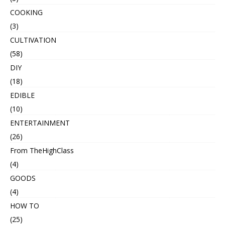
COOKING
(3)
CULTIVATION
(58)
DIY
(18)
EDIBLE
(10)
ENTERTAINMENT
(26)
From TheHighClass
(4)
GOODS
(4)
HOW TO
(25)